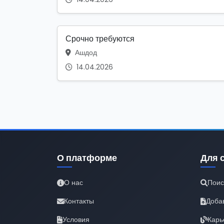
Срочно требуются
Ашдод
14.04.2026
О платформе
Для 
О нас
Поис
Контакты
Доба
Условия
Карь