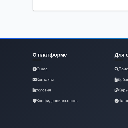
О платформе
Для 
О нас
Поис
Контакты
Доба
Условия
Карь
Конфиденциальность
Част