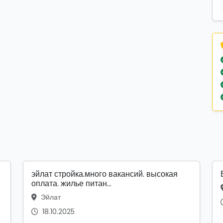
эйлат стройка.много вакансий. высокая
оплата. жилье питан...
Эйлат
18.10.2025