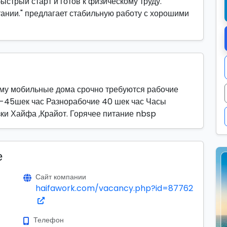
быстрый старт и готов к физическому труду.
тании." предлагает стабильную работу с хорошими
му мобильные дома срочно требуются рабочие
-45шек час Разнорабочие 40 шек час Часы
зки Хайфа ,Крайот. Горячее питание nbsp
е
Сайт компании
haifawork.com/vacancy.php?id=87762
Телефон