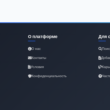
О платформе
Для 
О нас
Поис
Контакты
Доба
Условия
Карь
Конфиденциальность
Част