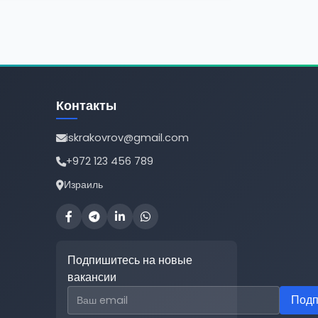
Контакты
iskrakovrov@gmail.com
+972 123 456 789
Израиль
Подпишитесь на новые
вакансии
Email для подписки
Подп