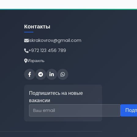
Контакты
iskrakovrov@gmail.com
+972 123 456 789
Израиль
Подпишитесь на новые
вакансии
Email для подписки
Подп