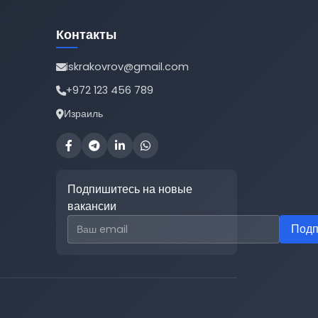
Контакты
iskrakovrov@gmail.com
+972 123 456 789
Израиль
Подпишитесь на новые
вакансии
Email для подписки
Подп