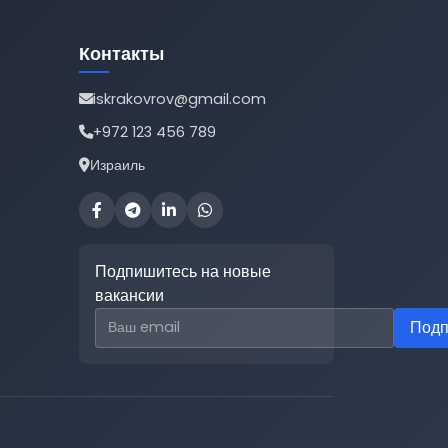
Контакты
iskrakovrov@gmail.com
+972 123 456 789
Израиль
Подпишитесь на новые
вакансии
Email для подписки
Подп