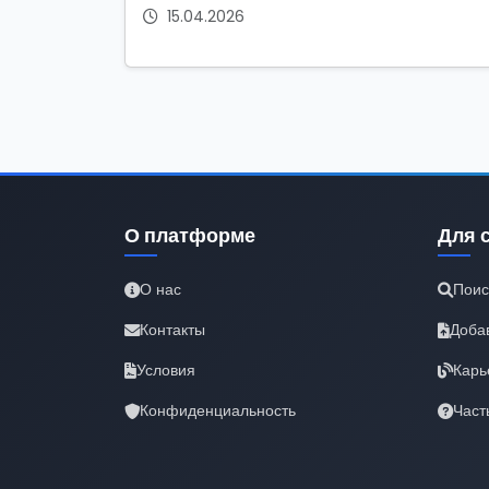
15.04.2026
О платформе
Для 
О нас
Поис
Контакты
Доба
Условия
Карь
Конфиденциальность
Част