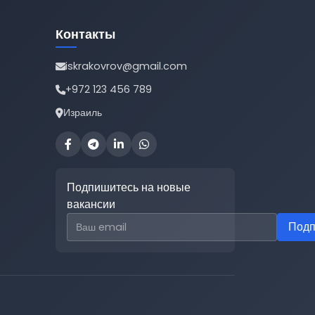
Контакты
iskrakovrov@gmail.com
+972 123 456 789
Израиль
Подпишитесь на новые
вакансии
Email для подписки
Подп