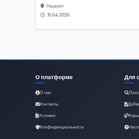
Нацерет
15.04.2026
О платформе
Для 
О нас
Поис
Контакты
Доба
Условия
Карь
Конфиденциальность
Част