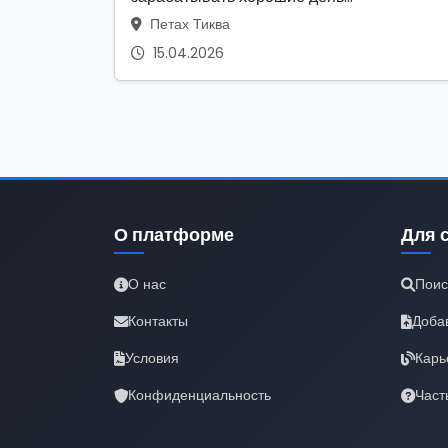
Петах Тиква
15.04.2026
О платформе
Для 
О нас
Поис
Контакты
Доба
Условия
Карь
Конфиденциальность
Част