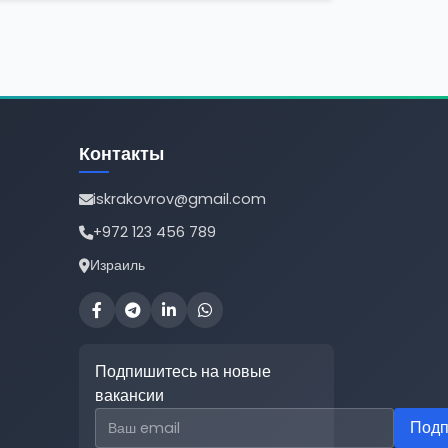
Контакты
iskrakovrov@gmail.com
+972 123 456 789
Израиль
Подпишитесь на новые
вакансии
Email для подписки
Подп