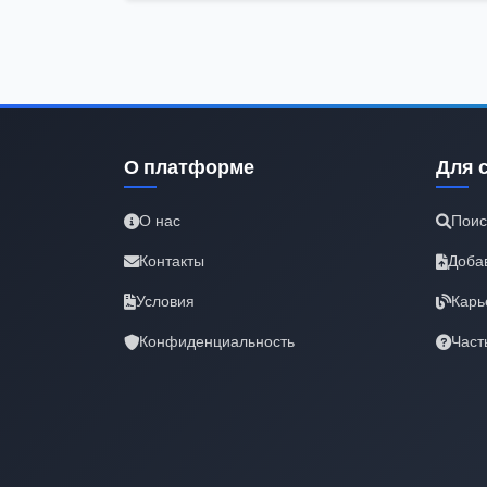
О платформе
Для 
О нас
Поис
Контакты
Доба
Условия
Карь
Конфиденциальность
Част