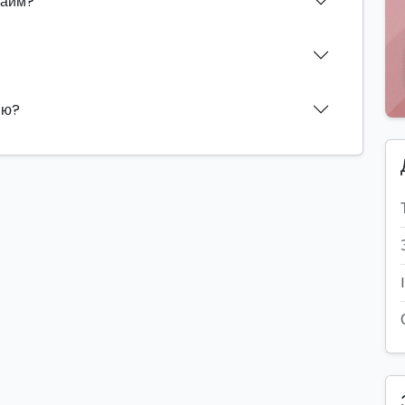
Хаим?
ию?