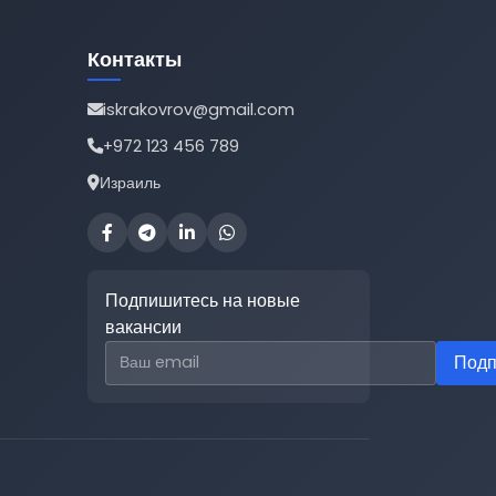
Контакты
iskrakovrov@gmail.com
+972 123 456 789
Израиль
Подпишитесь на новые
вакансии
Email для подписки
Подп