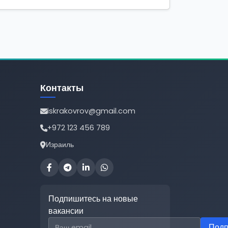
Контакты
iskrakovrov@gmail.com
+972 123 456 789
Израиль
Подпишитесь на новые
вакансии
Email для подписки
Подп