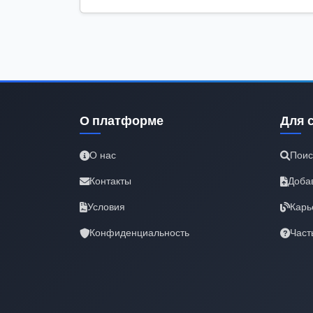
О платформе
Для 
О нас
Поис
Контакты
Доба
Условия
Карь
Конфиденциальность
Част