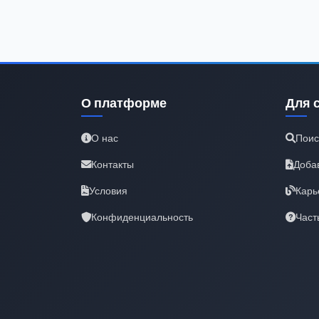
О платформе
Для 
О нас
Поис
Контакты
Доба
Условия
Карь
Конфиденциальность
Част