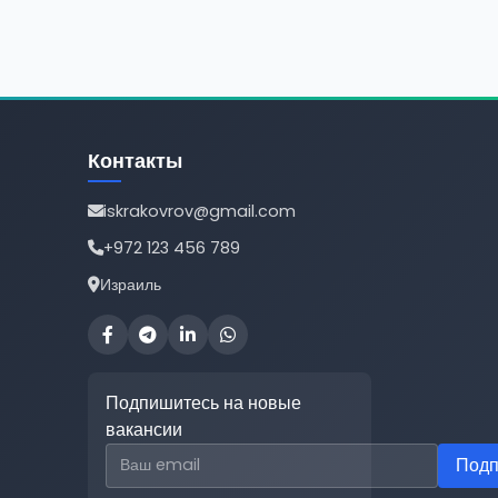
Контакты
iskrakovrov@gmail.com
+972 123 456 789
Израиль
Подпишитесь на новые
вакансии
Email для подписки
Подп