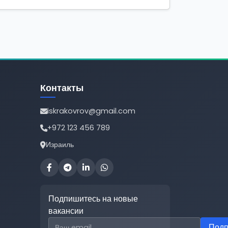
Контакты
iskrakovrov@gmail.com
+972 123 456 789
Израиль
Подпишитесь на новые
вакансии
Email для подписки
Подп