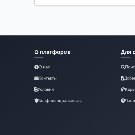
О платформе
Для 
О нас
Поис
Контакты
Доба
Условия
Карь
Конфиденциальность
Част