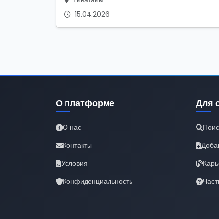
Гиватаим
15.04.2026
О платформе
Для 
О нас
Поис
Контакты
Доба
Условия
Карь
Конфиденциальность
Част