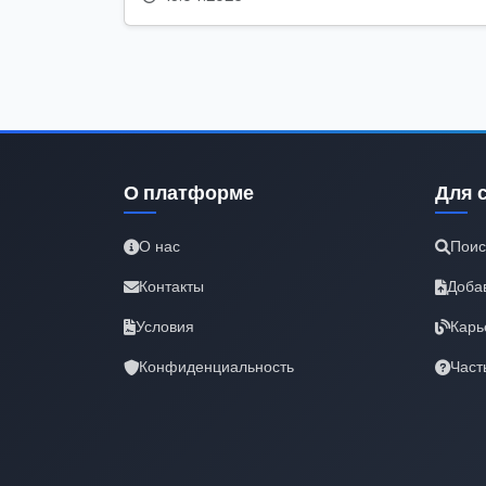
О платформе
Для 
О нас
Поис
Контакты
Доба
Условия
Карь
Конфиденциальность
Част