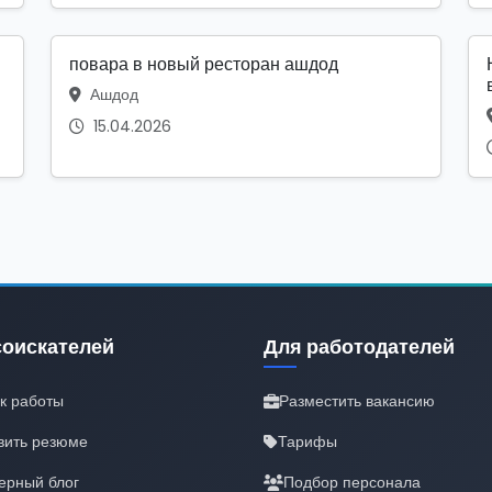
повара в новый ресторан ашдод
Ашдод
15.04.2026
соискателей
Для работодателей
к работы
Разместить вакансию
вить резюме
Тарифы
ерный блог
Подбор персонала