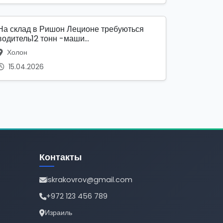
На склад в Ришон Леционе требуються
водитель12 тонн -маши...
Холон
15.04.2026
Контакты
iskrakovrov@gmail.com
+972 123 456 789
Израиль