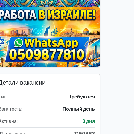
Детали вакансии
Тип:
Требуются
Занятость:
Полный день
Активна:
3 дня
ID вакансии:
#90983