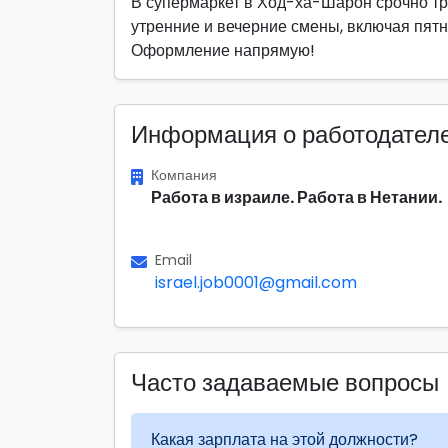
В супермаркет в Ход-ха-Шарон срочно тр
утренние и вечерние смены, включая пятн
Оформление напрямую!
Информация о работодател
Компания
Работа в израиле. Работа в Нетании.
Email
israel.job0001@gmail.com
Часто задаваемые вопросы
Какая зарплата на этой должности?