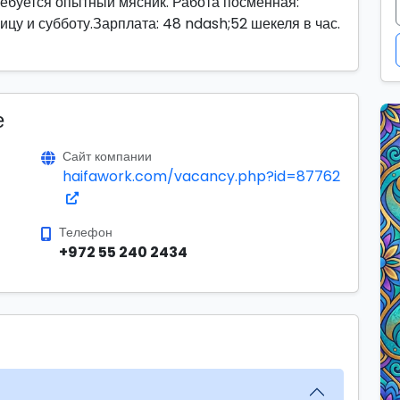
ебуется опытный мясник. Работа посменная:
ицу и субботу.Зарплата: 48 ndash;52 шекеля в час.
е
Сайт компании
haifawork.com/vacancy.php?id=87762
Телефон
+972 55 240 2434