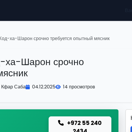
Ва
 Ход-ха-Шарон срочно требуется опытный мясник
д-ха-Шарон срочно
мясник
Кфар Саба
04.12.2025
14 просмотров
+972 55 240
ю
2434