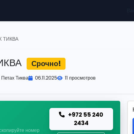
Ва
Х ТИКВА
ТИКВА
Срочно!
Петах Тиква
06.11.2025
11 просмотров
+972 55 240
ю
2434
 скопируйте номер