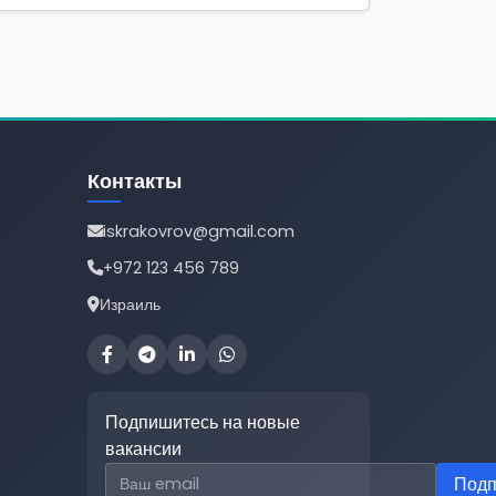
Контакты
iskrakovrov@gmail.com
+972 123 456 789
Израиль
Подпишитесь на новые
вакансии
Email для подписки
Подп