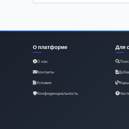
О платформе
Для 
О нас
Поис
Контакты
Доба
Условия
Карь
Конфиденциальность
Част