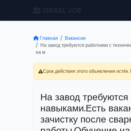
ISRAEL JOB
Главная
Вакансии
На завод требуются работники с техниче
на м
Срок действия этого объявления истёк.
На завод требуются
навыками.Есть вакан
зачистку после свар
работы.Обучение на