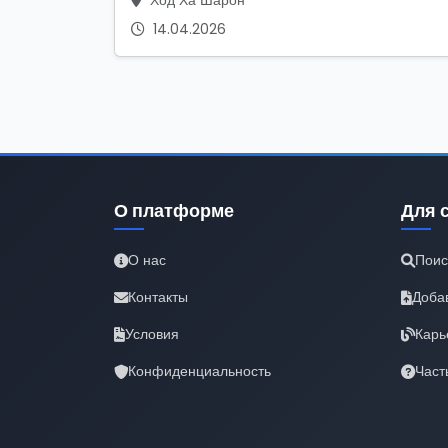
Ход Ха Шарон
14.04.2026
О платформе
Для 
О нас
Поис
Контакты
Доба
Условия
Карь
Конфиденциальность
Част