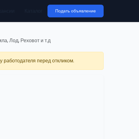
кансии
Каталог
Подать объявление
а, Лод, Реховот и т.д
у работодателя перед откликом.