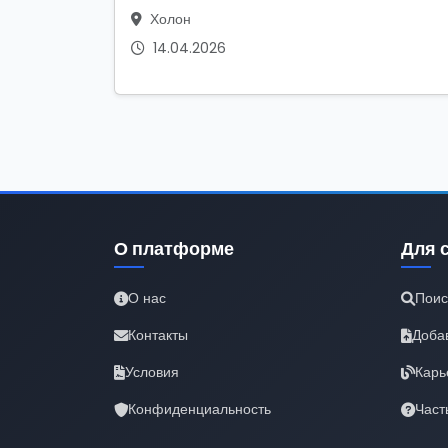
Холон
14.04.2026
О платформе
Для 
О нас
Поис
Контакты
Доба
Условия
Карь
Конфиденциальность
Част