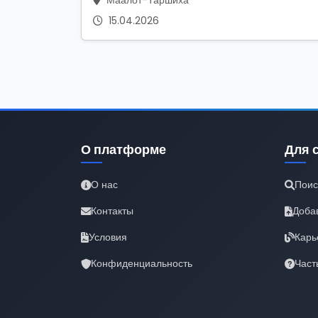
Маалот-Таршиха
15.04.2026
О платформе
Для 
О нас
Поис
Контакты
Доба
Условия
Карь
Конфиденциальность
Част