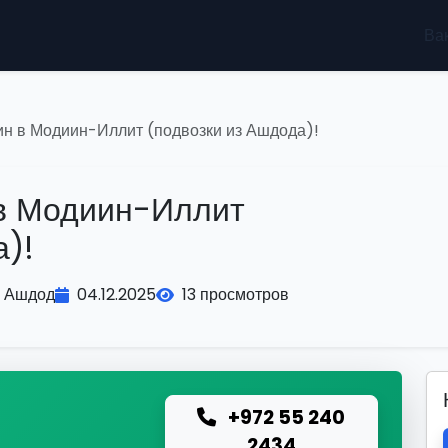
Ва
ин в Модиин-Иллит (подвозки из Ашдода)!
 в Модиин-Иллит
а)!
Ашдод
04.12.2025
13 просмотров
+972 55 240
ю
2434