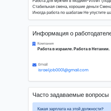
Работа для мужчин в Модиин-Иллит (подв
Стабильная смена, хорошие деньги Смена:
Иногда работа по шабатам Не упустите 
Информация о работодател
Компания
Работа в израиле. Работа в Нетании.
Email
israel.job0001@gmail.com
Часто задаваемые вопросы
Какая зарплата на этой должности?