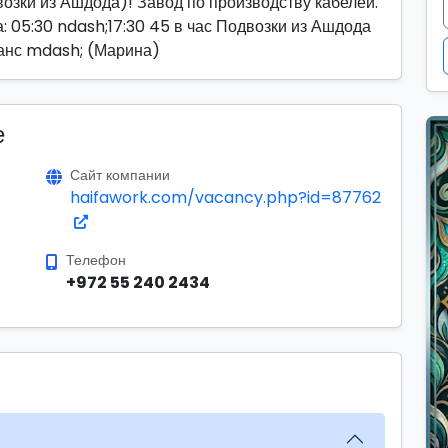
озки из Ашдода)! Завод по производству кабелей.
 05:30 ndash;17:30 45 в час Подвозки из Ашдода
шанс mdash; (Марина)
е
Сайт компании
haifawork.com/vacancy.php?id=87762
Телефон
+972 55 240 2434