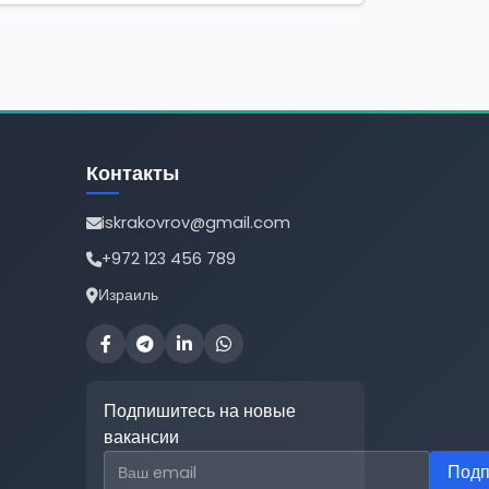
Контакты
iskrakovrov@gmail.com
+972 123 456 789
Израиль
Подпишитесь на новые
вакансии
Email для подписки
Подп