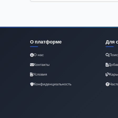
О платформе
Для 
О нас
Поис
Контакты
Доба
Условия
Карь
Конфиденциальность
Част