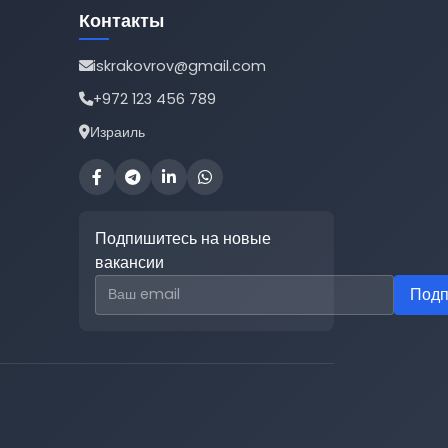
Контакты
iskrakovrov@gmail.com
+972 123 456 789
Израиль
Подпишитесь на новые
вакансии
Email для подписки
Подп