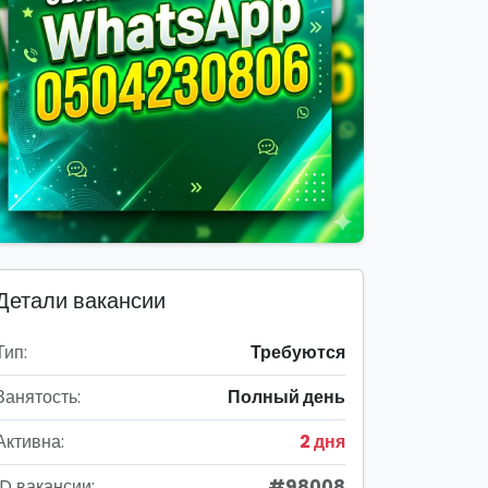
Детали вакансии
Тип:
Требуются
Занятость:
Полный день
Активна:
2 дня
ID вакансии:
#98008