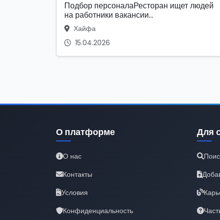
Подбор персоналаРесторан ищет людей
на работники вакансии...
Хайфа
15.04.2026
О платформе
Для 
О нас
Поис
Контакты
Доба
Условия
Карь
Конфиденциальность
Част