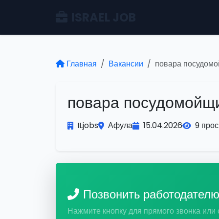
ISRAEL JOB
Главная
Вакансии
повара посудомо
повара посудомойщи
ILjobs
Афула
15.04.2026
9 про
Позвонить работодател
Нажмите кнопку для прямого звонка или