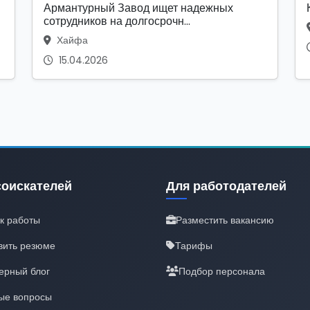
Армантурный Завод ищет надежных
сотрудников на долгосрочн...
Хайфа
15.04.2026
соискателей
Для работодателей
к работы
Разместить вакансию
вить резюме
Тарифы
ерный блог
Подбор персонала
ые вопросы