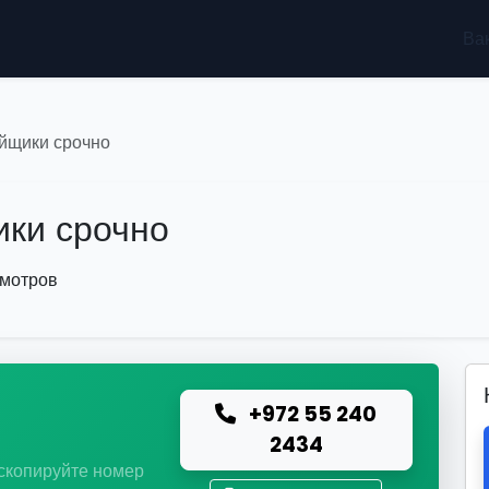
Ва
йщики срочно
ки срочно
смотров
+972 55 240
ю
2434
 скопируйте номер