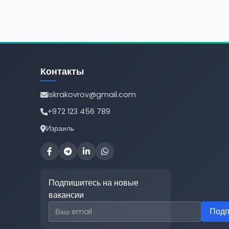
Контакты
iskrakovrov@gmail.com
+972 123 456 789
Израиль
Подпишитесь на новые
вакансии
Email для подписки
Подп