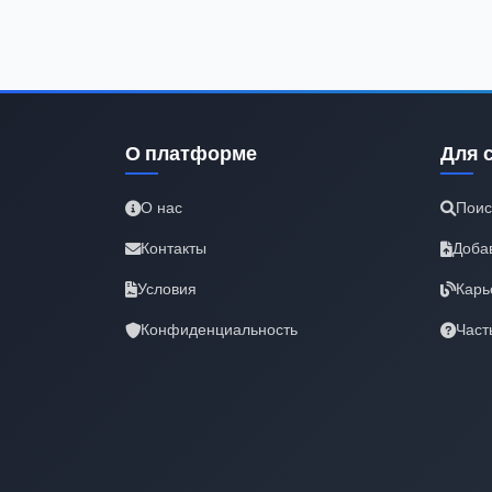
О платформе
Для 
О нас
Поис
Контакты
Доба
Условия
Карь
Конфиденциальность
Част