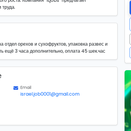
го роста. Компания "ILjobs" предлагает
 труда.
а отдел орехов и сухофруктов, упаковка развес и
ять ещё 3 часа дополнительно, оплата 45 шек.час
е
Email
israel.job0001@gmail.com