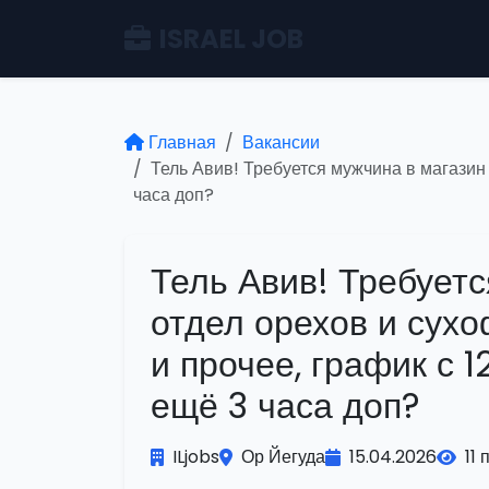
ISRAEL JOB
Главная
Вакансии
Тель Авив! Требуется мужчина в магазин н
часа доп?
Тель Авив! Требуетс
отдел орехов и сухо
и прочее, график с 1
ещё 3 часа доп?
ILjobs
Ор Йегуда
15.04.2026
11